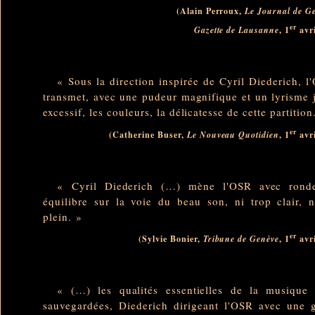
(Alain Perroux,
Le Journal de G
er
, 1
avri
Gazette de Lausanne
« Sous la direction inspirée de Cyril Diederich, l'
transmet, avec une pudeur magnifique et un lyrisme 
excessif, les couleurs, la délicatesse de cette partition
er
(Catherine Buser,
, 1
avri
Le Nouveau Quotidien
« Cyril Diederich (…) mène l'OSR avec rond
équilibre sur la voie du beau son, ni trop clair, n
plein. »
er
(Sylvie Bonier,
, 1
avri
Tribune de Genève
« (…) les qualités essentielles de la musique 
sauvegardées, Diederich dirigeant l'OSR avec une 